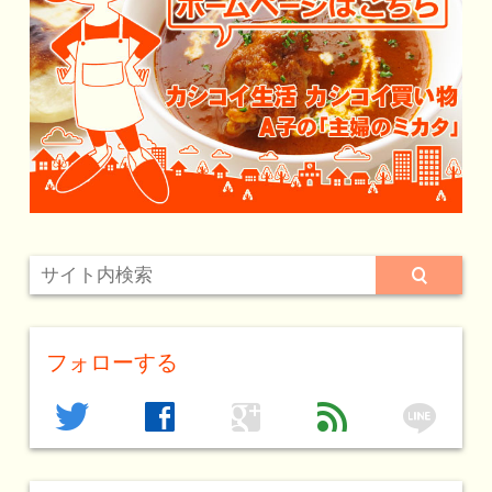
フォローする
line
twitter
facebook
google
feed