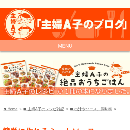
MENU
Home
»
主婦A子のレシピ雑記
»
出汁やソース、調味料
»
home
folder
folder