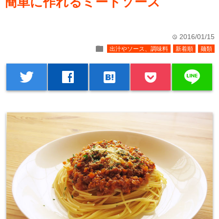
簡単に作れるミートソース
2016/01/15
time
folder
出汁やソース、調味料
新着順
麺類
line
twitter
facebook
hatenabookmark