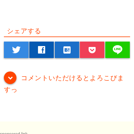
シェアする
line
twitter
facebook
hatenabookmark
コメントいただけるとよろこびま
down
すっ
sponsored link