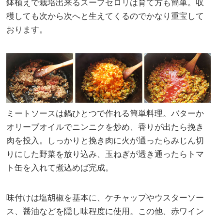
鉢植えで栽培出来るスープセロリは育て方も簡単。収
穫しても次から次へと生えてくるのでかなり重宝して
おります。
ミートソースは鍋ひとつで作れる簡単料理。バターか
オリーブオイルでニンニクを炒め、香りが出たら挽き
肉を投入。しっかりと挽き肉に火が通ったらみじん切
りにした野菜を放り込み、玉ねぎが透き通ったらトマ
ト缶を入れて煮込めば完成。
味付けは塩胡椒を基本に、ケチャップやウスターソー
ス、醤油などを隠し味程度に使用。この他、赤ワイン