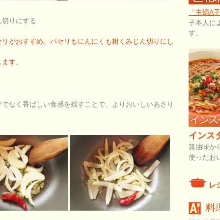
「主婦A
ん切りにする
子本人に
す。
セリがおすすめ。パセリもにんにくも粗くみじん切りにし
します。
けでなく香ばしい食感を残すことで、よりおいしいあさり
インス
醤油味か
使ったお
レ
料