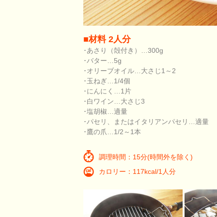
■材料 2人分
･あさり（殻付き）…300g
･バター…5g
･オリーブオイル…大さじ1～2
･玉ねぎ…1/4個
･にんにく…1片
･白ワイン…大さじ3
･塩胡椒…適量
･パセリ、またはイタリアンパセリ…適量
･鷹の爪…1/2～1本
調理時間：15分(時間外を除く)
カロリー：117kcal/1人分