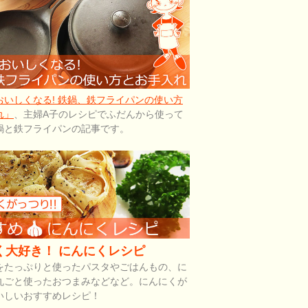
おいしくなる! 鉄鍋、鉄フライパンの使い方
れ」
、主婦A子のレシピでふだんから使って
鍋と鉄フライパンの記事です。
く大好き！ にんにくレシピ
をたっぷりと使ったパスタやごはんもの、に
丸ごと使ったおつまみなどなど。にんにくが
いしいおすすめレシピ！