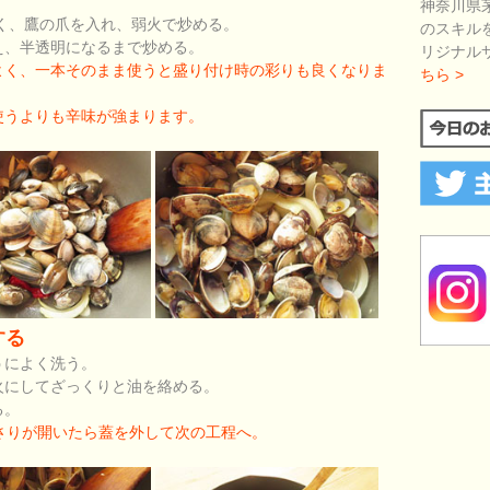
神奈川県
く、鷹の爪を入れ、弱火で炒める。
のスキル
え、半透明になるまで炒める。
リジナル
よく、一本そのまま使うと盛り付け時の彩りも良くなりま
ちら >
使うよりも辛味が強まります。
する
うによく洗う。
火にしてざっくりと油を絡める。
る。
さりが開いたら蓋を外して次の工程へ。