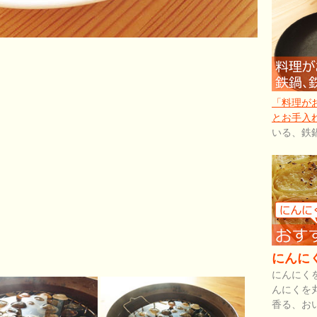
「料理が
とお手入
いる、鉄
にんに
にんにく
んにくを
香る、お