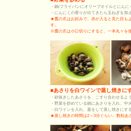
・鍋/フライパンにオリーブオイルとにんに
・にんにくの香りが出てきたら玉ねぎを加
★鷹の爪はお好みで。赤が入ると見た目も
す。
※鷹の爪は小口切りにすると、一本丸々を
■あさりを白ワインで蒸し焼きに
・砂抜きしたあさりを、こすり合わせるよ
・野菜を炒めている鍋にあさりを入れ、中
・白ワインを入れ、蓋をして蒸し焼きにす
★蒸し焼きの時間は2～3分ぐらい。数粒あ