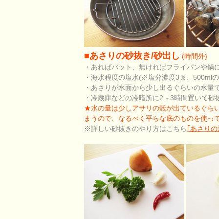
■あさりの砂抜き/砂出し
(時間外)
・あればバット、無ければフライパンや鍋
・海水程度の塩水(※塩分濃度3％、500m
・あさりが水面から少し出るぐらいの水量
・冷蔵庫などの冷暗所に2～3時間置いて砂
★水の量は少しアサリの殻が出ているぐら
まうので、なるべく平らな底のものを使っ
※詳しい砂抜きのやり方はこちら
｢あさりの