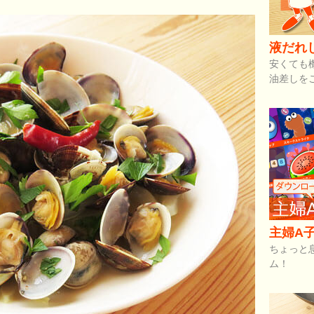
液だれ
安くても
油差しを
主婦A子
ちょっと
ム！