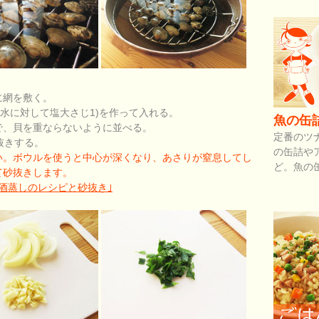
に網を敷く。
lの水に対して塩大さじ1)を作って入れる。
魚の缶
で、貝を重ならないように並べる。
定番のツ
抜きする。
の缶詰や
い。ボウルを使うと中心が深くなり、あさりが窒息してし
ど。魚の
て砂抜きします。
酒蒸しのレシピと砂抜き｣