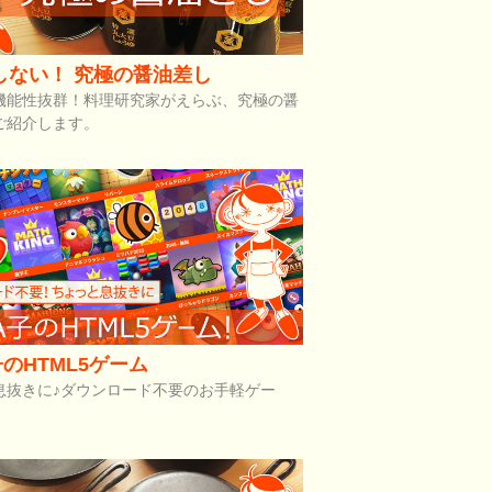
しない！ 究極の醤油差し
機能性抜群！料理研究家がえらぶ、究極の醤
ご紹介します。
のHTML5ゲーム
息抜きに♪ダウンロード不要のお手軽ゲー