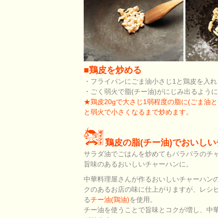
■鶏皮を炒める
・フライパンにごま油小さじ1と鶏皮を入れ
・ごく弱火で脂(チー油)がにじみ出るよう
★鶏皮20gで大さじ1弱程度の脂に(ごま油
と弱火で小さくなるまで炒めます。
鶏皮の脂(チー油)でおいし
サラダ油でごはんを炒めてもパラパラのチ
旨味のあるおいしいチャーハンに。
中華料理屋さんが作るおいしいチャーハン
クのあるお店の味に仕上がりますが、レシ
る
チー油(鶏油)
を使用。
チー油を使うことで旨味とコクが増し、中