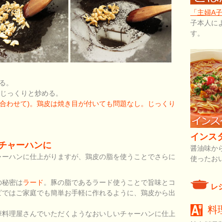
「主婦A
子本人に
す。
る。
にじっくりと炒める。
と合わせて)。鶏皮は焼き目が付いても問題なし。じっくり
インス
いチャーハンに
醤油味か
ャーハンに仕上がりますが、鶏皮の脂を使うことでさらに
使ったお
の秘密は
ラード
。豚の脂であるラード使うことで旨味とコ
レ
ピではご家庭でも簡単お手軽に作れるように、鶏皮から出
料
華料理屋さんでいただくようなおいしいチャーハンに仕上