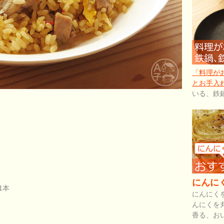
「料理が
とお手入
いる、鉄
にんに
1本
にんにく
んにくを
香る、お