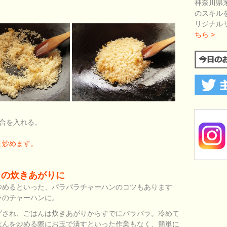
神奈川県
のスキル
リジナル
ちら >
合を入れる。
ま炒めます。
ラの炊きあがりに
炒めるといった、パラパラチャーハンのコツもあります
ラのチャーハンに。
グされ、ごはんは炊きあがりからすでにパラパラ。冷めて
はんを炒める際にお玉で潰すといった作業もなく、簡単に