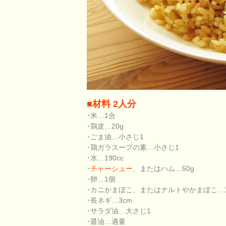
■材料 2人分
･米…1合
･鶏皮…20g
･ごま油…小さじ1
･鶏ガラスープの素…小さじ1
･水…190cc
･
チャーシュー
、またはハム…50g
･卵…1個
･カニかまぼこ、またはナルトやかまぼこ…
･長ネギ…3cm
･サラダ油…大さじ1
･醤油…適量