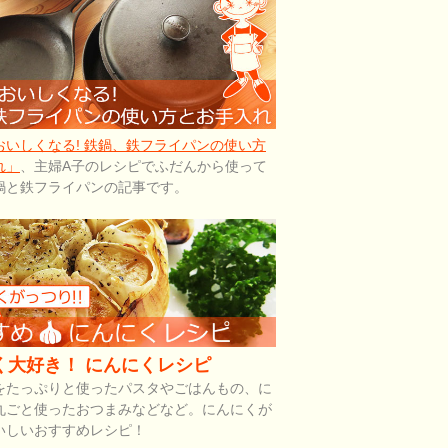
おいしくなる! 鉄鍋、鉄フライパンの使い方
れ」
、主婦A子のレシピでふだんから使って
鍋と鉄フライパンの記事です。
く大好き！ にんにくレシピ
をたっぷりと使ったパスタやごはんもの、に
丸ごと使ったおつまみなどなど。にんにくが
いしいおすすめレシピ！