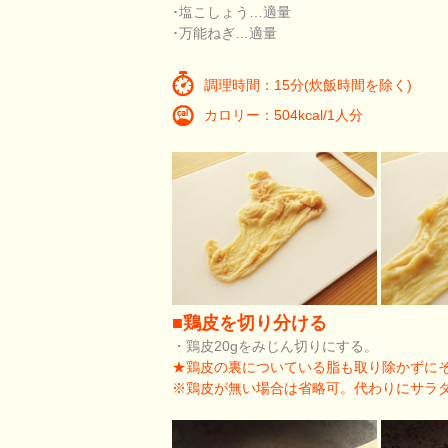
･塩こしょう…適量
･万能ねぎ…適量
調理時間：15分(炊飯時間を除く)
カロリー：504kcal/1人分
■鶏皮を切り分ける
・鶏皮20gをみじん切りにする。
★鶏皮の裏についている脂も取り除かずにそ
※鶏皮が無い場合は省略可。代わりにサラ