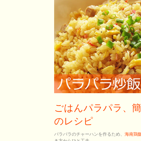
ごはんパラパラ、
のレシピ
パラパラのチャーハンを作るため、
海南鶏飯
き方からひと工夫。