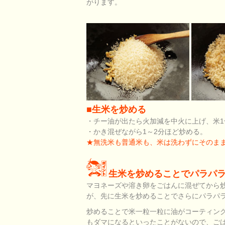
がります。
■生米を炒める
・チー油が出たら火加減を中火に上げ、米1
・かき混ぜながら1～2分ほど炒める。
★無洗米も普通米も、米は洗わずにそのま
生米を炒めることでパラパ
マヨネーズや溶き卵をごはんに混ぜてから
が、先に生米を炒めることでさらにパラパ
炒めることで米一粒一粒に油がコーティン
もダマになるといったことがないので、ご