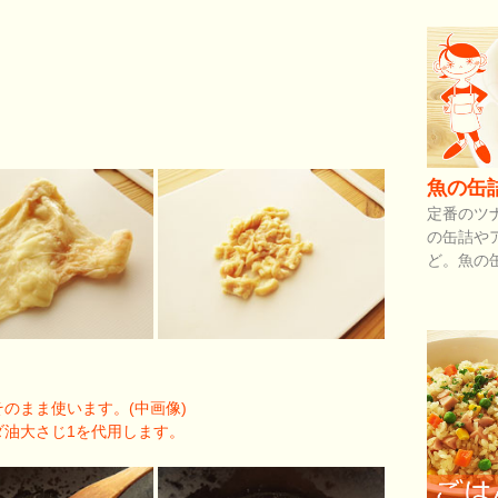
魚の缶
定番のツ
の缶詰や
ど。魚の
のまま使います。(中画像)
ダ油大さじ1を代用します。