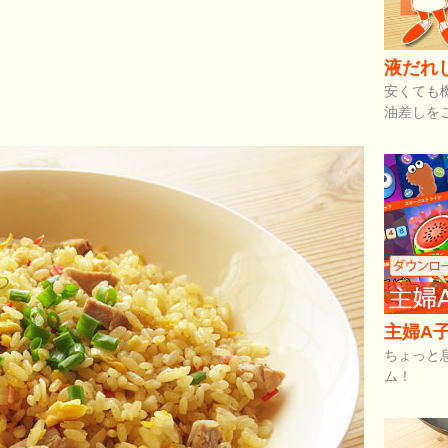
液だれ
安くても
油差しを
主婦A子
ちょっと
ム！