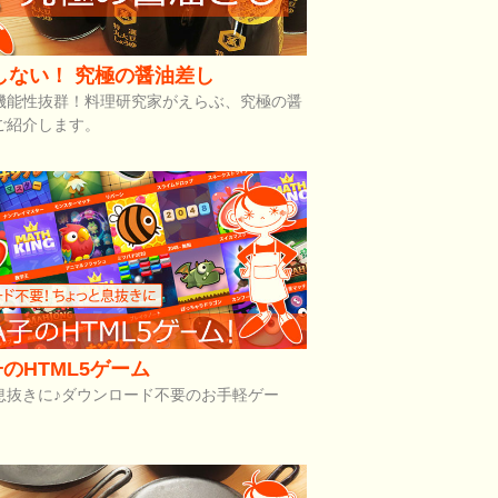
しない！ 究極の醤油差し
機能性抜群！料理研究家がえらぶ、究極の醤
ご紹介します。
のHTML5ゲーム
息抜きに♪ダウンロード不要のお手軽ゲー