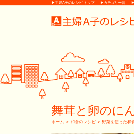
▶主婦A子のレシピ-トップ
▶カテゴリ一覧
舞茸と卵のに
ホーム
和食のレシピ
野菜を使った和