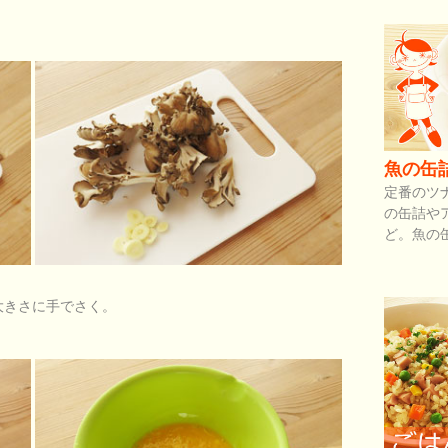
魚の缶
定番のツ
の缶詰や
ど。魚の
大きさに手でさく。