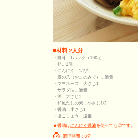
■材料 2人分
・舞茸…1パック（100g）
・卵…2個
・にんにく…1/2片
・鷹の爪（おこのみで）…適量
・マヨネーズ…大さじ1
・サラダ油…適量
・酒…大さじ1
・和風だしの素…小さじ1/2
・醤油…小さじ1
・塩こしょう…適量
★醤油は
にんにく醤油
を使っても◎です。
調理時間：8分