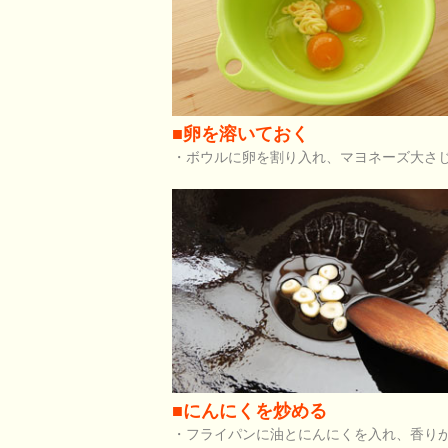
■卵を溶いておく
・ボウルに卵を割り入れ、マヨネーズ大さ
■にんにくを炒める
・フライパンに油とにんにくを入れ、香り