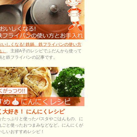
おいしくなる! 鉄鍋、鉄フライパンの使い方
れ」
、主婦A子のレシピでふだんから使って
鍋と鉄フライパンの記事です。
く大好き！ にんにくレシピ
をたっぷりと使ったパスタやごはんもの、に
丸ごと使ったおつまみなどなど。にんにくが
いしいおすすめレシピ！