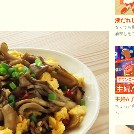
液だれ
安くても
油差しを
主婦A子
ちょっと
ム！