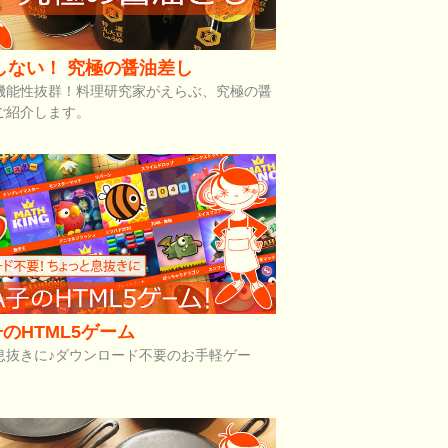
しない！ 究極の醤油差し
機能性抜群！料理研究家がえらぶ、究極の醤
ご紹介します。
のHTML5ゲーム
息抜きに♪ダウンロード不要のお手軽ゲー