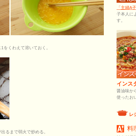
「主婦A
子本人に
す。
じ1をくわえて溶いておく。
インス
醤油味か
使ったお
レ
料
が出るまで弱火で炒める。