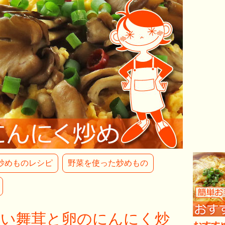
炒めものレシピ
野菜を使った炒めもの
しい舞茸と卵のにんにく炒