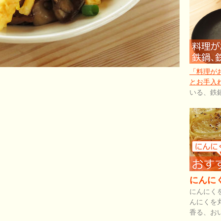
「料理が
とお手入
いる、鉄
にんに
にんにく
んにくを
香る、お