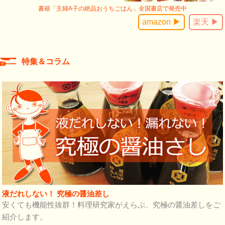
書籍「主婦A子の絶品おうちごはん」全国書店で発売中
amazon ▶
楽天 ▶
特集＆コラム
液だれしない！ 究極の醤油差し
安くても機能性抜群！料理研究家がえらぶ、究極の醤油差しをご
紹介します。