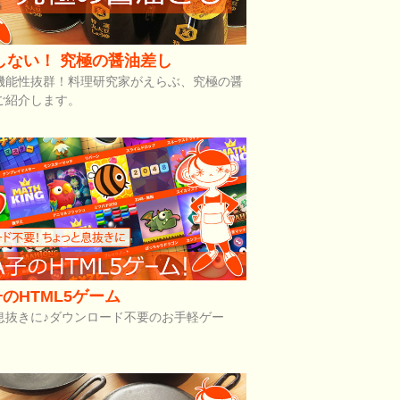
しない！ 究極の醤油差し
機能性抜群！料理研究家がえらぶ、究極の醤
ご紹介します。
のHTML5ゲーム
息抜きに♪ダウンロード不要のお手軽ゲー