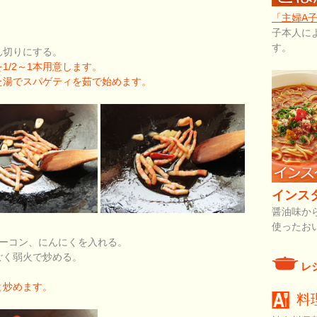
「主婦A
子本人に
す。
ん切りにする。
/2～1本用意します。
た湯でスパゲティを茹で始めます。
インス
醤油味か
使ったお
ベーコン、にんにくを入れる。
ごく弱火で炒める。
レ
と炒めます。
料