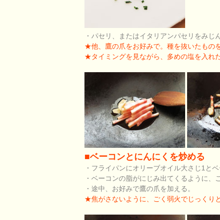
・パセリ、またはイタリアンパセリをみじ
★他、鷹の爪をお好みで。種を抜いたものを1
★タイミングを見ながら、多めの塩を入れ
■ベーコンとにんにくを炒める
・フライパンにオリーブオイル大さじ1と
・ベーコンの脂がにじみ出てくるように、
・途中、お好みで鷹の爪を加える。
★焦がさないように、ごく弱火でじっくり