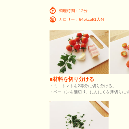
調理時間：12分
カロリー：645kcal/1人分
■材料を切り分ける
・ミニトマトを2等分に切り分ける。
・ベーコンを細切り、にんにくを薄切りに