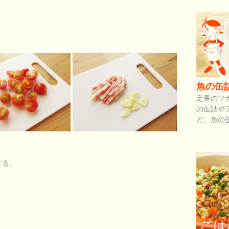
魚の缶
定番のツ
の缶詰や
ど。魚の
する。