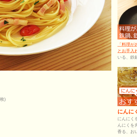
「料理が
とお手入
いる、鉄
枚)
にんに
にんにく
んにくを
香る、お