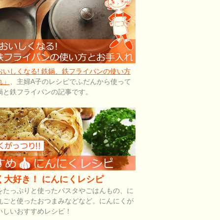
おいしくなる! 鉄鍋、鉄フライパンの使い方
れ」
、主婦A子のレシピでふだんから使って
鍋と鉄フライパンの記事です。
く大好き！ にんにくレシピ
をたっぷりと使ったパスタやごはんもの、に
丸ごと使ったおつまみなどなど。にんにくが
いしいおすすめレシピ！