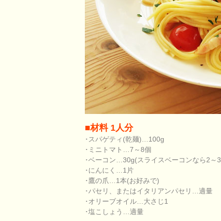
■材料 1人分
･スパゲティ(乾麺)…100g
･ミニトマト…7～8個
･ベーコン…30g(スライスベーコンなら2～3
･にんにく…1片
･鷹の爪…1本(お好みで)
･パセリ、またはイタリアンパセリ…適量
･オリーブオイル…大さじ1
･塩こしょう…適量