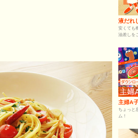
液だれ
安くても
油差しを
主婦A子
ちょっと
ム！