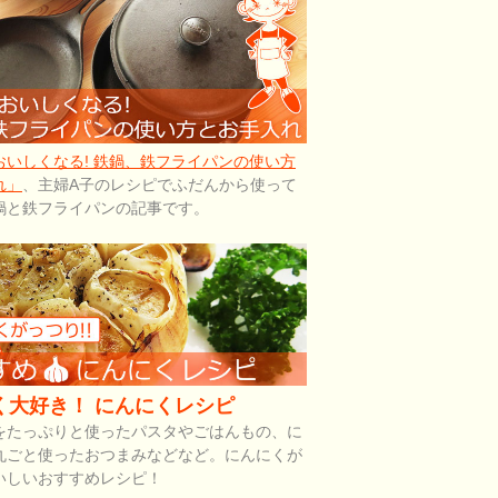
おいしくなる! 鉄鍋、鉄フライパンの使い方
れ」
、主婦A子のレシピでふだんから使って
鍋と鉄フライパンの記事です。
く大好き！ にんにくレシピ
をたっぷりと使ったパスタやごはんもの、に
丸ごと使ったおつまみなどなど。にんにくが
いしいおすすめレシピ！