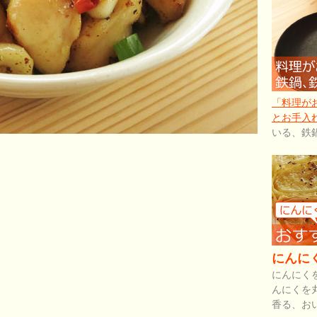
「料理が
とお手入
いる、鉄
にんに
にんにく
んにくを
香る、お