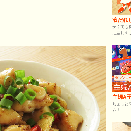
液だれ
安くても
油差しを
主婦A子
ちょっと
ム！