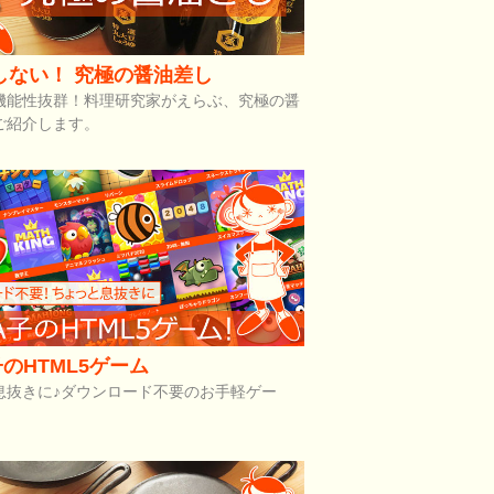
しない！ 究極の醤油差し
機能性抜群！料理研究家がえらぶ、究極の醤
ご紹介します。
のHTML5ゲーム
息抜きに♪ダウンロード不要のお手軽ゲー