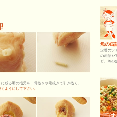
理
魚の缶
定番のツ
の缶詰や
ど。魚の
りに残る羽の根元を、骨抜きや毛抜きで引き抜く。
抜くようにして下さい。