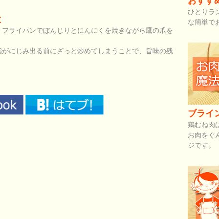
おすす
ひとりラ
と
な簡単で
。フライパンでぼんじりとにんにくを焼きながら鷹の爪を
脂がにじみ出る前にざっと炒めてしまうことで、旨味の残
。
ブライ
鶏むね肉
お肉をぐ
ジです。