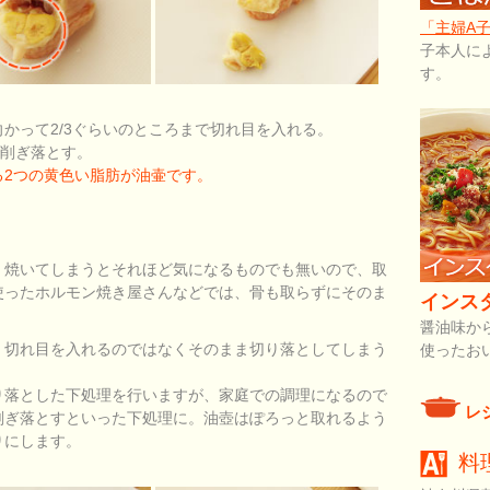
「主婦A
子本人に
す。
かって2/3ぐらいのところまで切れ目を入れる。
で削ぎ落とす。
る2つの黄色い脂肪が油壷です。
、焼いてしまうとそれほど気になるものでも無いので、取
使ったホルモン焼き屋さんなどでは、骨も取らずにそのま
インス
醤油味か
、切れ目を入れるのではなくそのまま切り落としてしまう
使ったお
り落とした下処理を行いますが、家庭での調理になるので
レ
削ぎ落とすといった下処理に。油壺はぽろっと取れるよう
りにします。
料