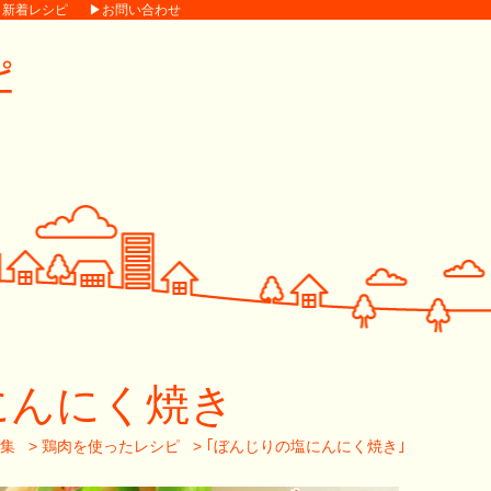
▶新着レシピ
▶お問い合わせ
にんにく焼き
集
>
鶏肉を使ったレシピ
>
｢ぼんじりの塩にんにく焼き｣