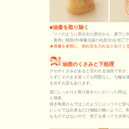
■油壷を取り除く
・ツノのように突き出た部分から、真下に向
・黄色い脂肪(中画像点線の丸部分)を包丁
★画像を参照に、切れ目を入れると出てく
油壺のくさみと下処理
クセやくさみがあると言われる油壺ですが
らずにそのまま使っても問題なし。七輪を
ま出すお店もあります。
逆にしっかりと取り除きたいといった時は
と簡単。
焼き鳥屋さんではこのようにぶっつりと切
レシピでは出来るだけ無駄の無いように、
なものではないので、包丁を使ってそぎ切