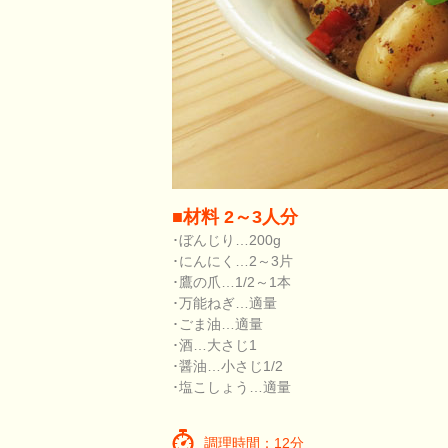
■材料 2～3人分
･ぼんじり…200g
･にんにく…2～3片
･鷹の爪…1/2～1本
･万能ねぎ…適量
･ごま油…適量
･酒…大さじ1
･醤油…小さじ1/2
･塩こしょう…適量
調理時間：12分