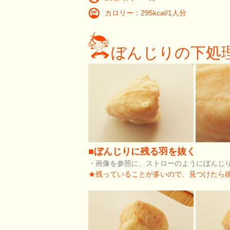
カロリー：295kcal/1人分
ぼんじりの下処
■ぼんじりに残る羽を抜く
・画像を参照に、ストローのようにぼんじ
★残っていることが多いので、見つけたら