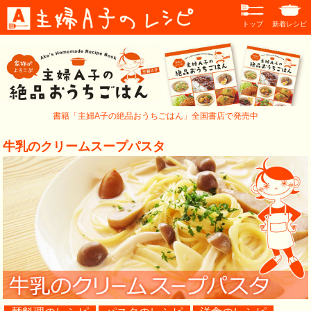
トップ
新着レシピ
書籍「主婦A子の絶品おうちごはん」全国書店で発売中
牛乳のクリームスープパスタ