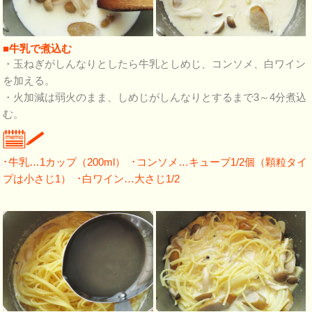
■牛乳で煮込む
・玉ねぎがしんなりとしたら牛乳としめじ、コンソメ、白ワイン
を加える。
・火加減は弱火のまま、しめじがしんなりとするまで3～4分煮込
む。
･牛乳…1カップ（200ml） ･コンソメ…キューブ1/2個（顆粒タイ
プは小さじ1） ･白ワイン…大さじ1/2