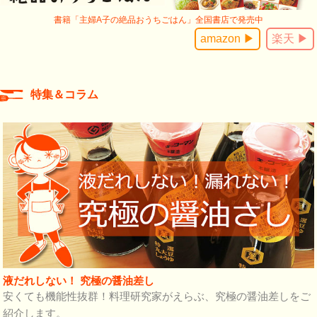
書籍「主婦A子の絶品おうちごはん」全国書店で発売中
amazon ▶
楽天 ▶
特集＆コラム
液だれしない！ 究極の醤油差し
安くても機能性抜群！料理研究家がえらぶ、究極の醤油差しをご
紹介します。