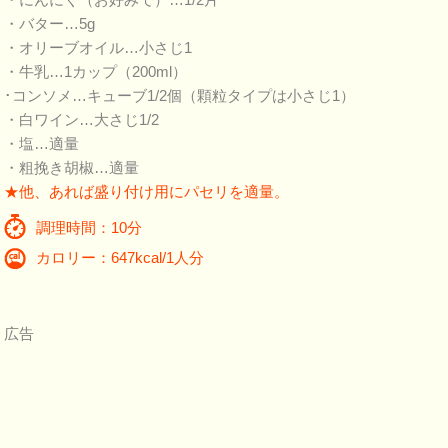
・バター…5g
・オリーブオイル…小さじ1
・牛乳…1カップ（200ml）
･コンソメ…キューブ1/2個（顆粒タイプは小さじ1）
・白ワイン…大さじ1/2
・塩…適量
・粗挽き胡椒…適量
★他、あれば盛り付け用にパセリを適量。
調理時間：10分
カロリー：647kcal/1人分
広告