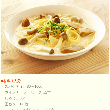
■材料 1人分
・スパゲティ…80～100g
・ウインナーソーセージ…2本
・しめじ…50g
・玉ねぎ…1/8個
・にんにく（お好みで）…1/2片