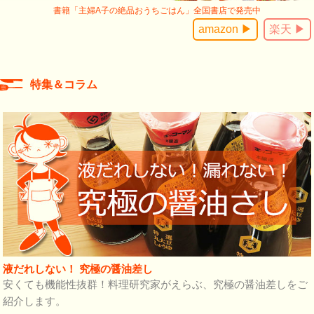
書籍「主婦A子の絶品おうちごはん」全国書店で発売中
amazon ▶
楽天 ▶
特集＆コラム
液だれしない！ 究極の醤油差し
安くても機能性抜群！料理研究家がえらぶ、究極の醤油差しをご
紹介します。