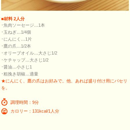
■材料 2人分
･魚肉ソーセージ…1本
･玉ねぎ…1/4個
･にんにく…1片
･鷹の爪…1/2本
･オリーブオイル…大さじ1/2
･ケチャップ…大さじ1/2
･醤油…小さじ1
･粗挽き胡椒…適量
★にんにく、鷹の爪はお好みで。他、あれば盛り付け用にパセリ
を。
調理時間：9分
カロリー：131kcal/1人分