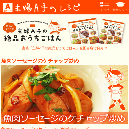
トップ
新着レシピ
書籍「主婦A子の絶品おうちごはん」全国書店で発売中
魚肉ソーセージのケチャップ炒め