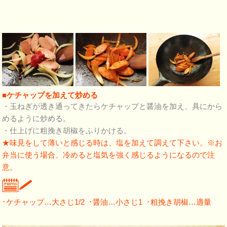
■ケチャップを加えて炒める
・玉ねぎが透き通ってきたらケチャップと醤油を加え、具にから
めるように炒める。
・仕上げに粗挽き胡椒をふりかける。
★味見をして薄いと感じる時は、塩を加えて調えて下さい。※お
弁当に使う場合、冷めると塩気を強く感じるようになるので注
意。
･ケチャップ…大さじ1/2 ･醤油…小さじ1 ･粗挽き胡椒…適量