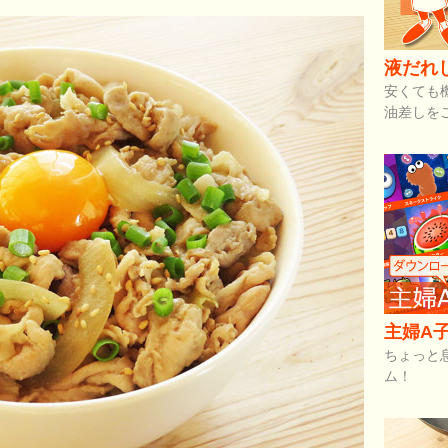
液だれ
安くても
油差しを
主婦A子
ちょっと
ム！