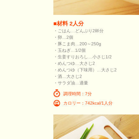
■材料 2人分
・ごはん…どんぶり2杯分
・卵…2個
・豚こま肉…200～250g
・玉ねぎ…1/2個
・生姜すりおろし…小さじ1/2
・めんつゆ…大さじ2
・めんつゆ（下味用）…大さじ2
・酒…大さじ2
・サラダ油…適量
調理時間：7分
カロリー：742kcal/1人分