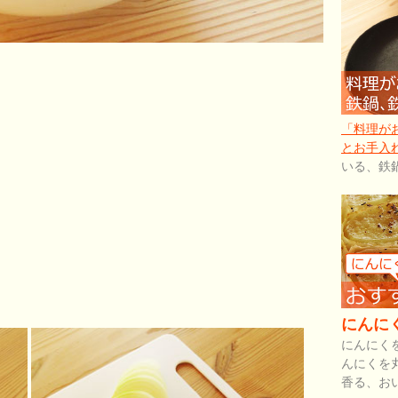
「料理が
とお手入
いる、鉄
にんに
にんにく
んにくを
香る、お