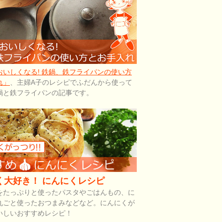
おいしくなる! 鉄鍋、鉄フライパンの使い方
れ」
、主婦A子のレシピでふだんから使って
鍋と鉄フライパンの記事です。
く大好き！ にんにくレシピ
をたっぷりと使ったパスタやごはんもの、に
丸ごと使ったおつまみなどなど。にんにくが
いしいおすすめレシピ！