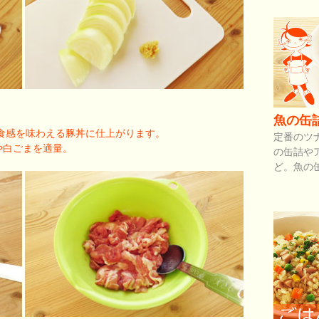
魚の缶
食感を味わえる豚丼に仕上がります。
定番のツ
や白ごまを適量。
の缶詰や
ど。魚の