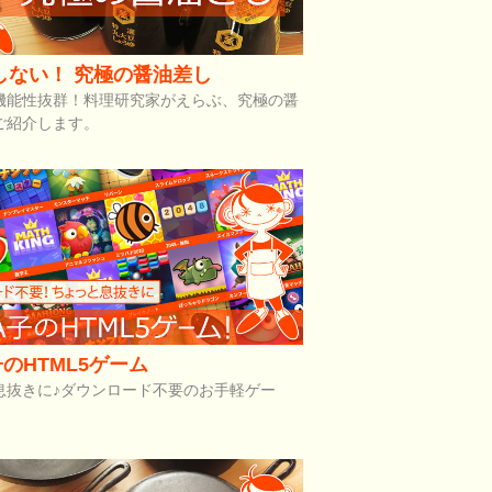
しない！ 究極の醤油差し
機能性抜群！料理研究家がえらぶ、究極の醤
ご紹介します。
のHTML5ゲーム
息抜きに♪ダウンロード不要のお手軽ゲー