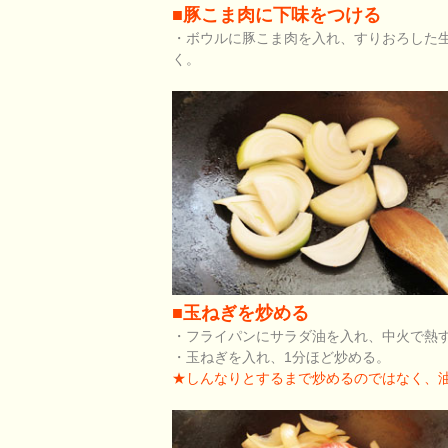
■豚こま肉に下味をつける
・ボウルに豚こま肉を入れ、すりおろした
く。
■玉ねぎを炒める
・フライパンにサラダ油を入れ、中火で熱
・玉ねぎを入れ、1分ほど炒める。
★しんなりとするまで炒めるのではなく、