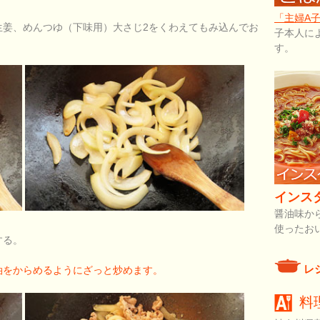
「主婦A
生姜、めんつゆ（下味用）大さじ2をくわえてもみ込んでお
子本人に
す。
インス
醤油味か
使ったお
する。
レ
油をからめるようにざっと炒めます。
料