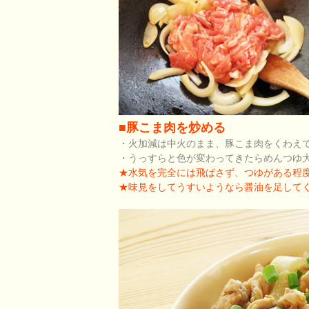
■豚こま肉を炒める
・火加減は中火のまま、豚こま肉をくわえ
・うっすらと色が変わってきたらめんつゆ大
★水気を完全には飛ばさず、つゆがある程
★味見をしてうすいようなら醤油を足して