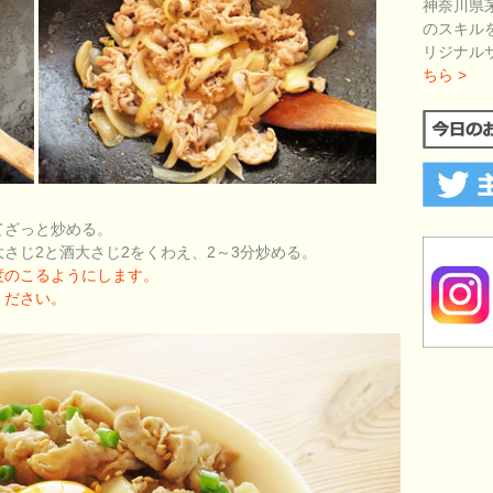
神奈川県
のスキル
リジナル
ちら >
てざっと炒める。
さじ2と酒大さじ2をくわえ、2～3分炒める。
度のこるようにします。
ください。