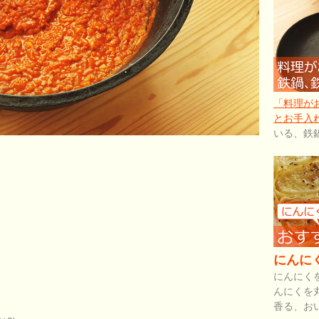
「料理が
とお手入
いる、鉄
にんに
にんにく
んにくを
香る、お