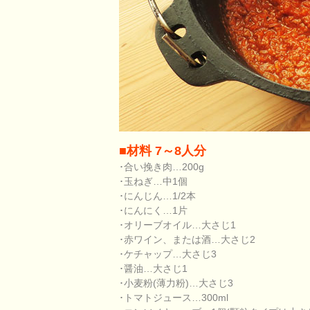
■材料 7～8人分
･合い挽き肉…200g
･玉ねぎ…中1個
･にんじん…1/2本
･にんにく…1片
･オリーブオイル…大さじ1
･赤ワイン、または酒…大さじ2
･ケチャップ…大さじ3
･醤油…大さじ1
･小麦粉(薄力粉)…大さじ3
･トマトジュース…300ml