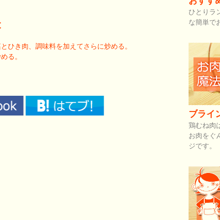
おすす
ひとりラ
な簡単で
と
菜とひき肉、調味料を加えてさらに炒める。
炒める。
ブライ
鶏むね肉
お肉をぐ
ジです。