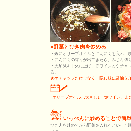
■野菜とひき肉を炒める
・鍋にオリーブオイルとにんにくを入れ、
・にんにくの香りが出てきたら、みじん切
・火加減を中火に上げ、赤ワインとケチャッ
る。
★ケチャップだけでなく、隠し味に醤油を
･オリーブオイル…大さじ1 ･赤ワイン、ま
いっぺんに炒めることで簡
ひき肉を炒めてから野菜を入れるといった