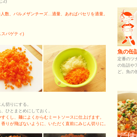
2)
g×人数、パルメザンチーズ…適量、あればパセリを適量。
ーススパゲティ)
魚の缶
定番のツ
の缶詰や
ど。魚の
じん切りにする。
れ、ひとまとめにしておく。
やすくし、麺によくからむミートソースに仕上げます。
。香りが飛ばないように、いただく直前にみじん切りに。