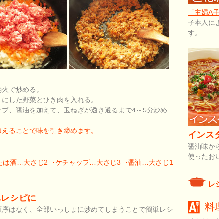
「主婦A
子本人に
す。
弱火で炒める。
りにした野菜とひき肉を入れる。
プ、醤油を加えて、玉ねぎが透き通るまで4～5分炒め
加えることで味を引き締めます。
インス
醤油味か
使ったお
たは酒…大さじ2 ･ケチャップ…大さじ3 ･醤油…大さじ1
レ
単レシピに
料
順序はなく、全部いっしょに炒めてしまうことで簡単レシ