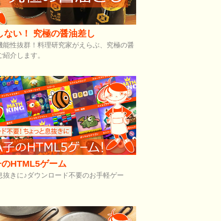
しない！ 究極の醤油差し
機能性抜群！料理研究家がえらぶ、究極の醤
ご紹介します。
のHTML5ゲーム
息抜きに♪ダウンロード不要のお手軽ゲー