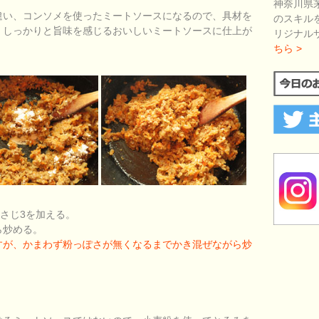
神奈川県
違い、コンソメを使ったミートソースになるので、具材を
のスキル
、しっかりと旨味を感じるおいしいミートソースに仕上が
リジナル
ちら >
大さじ3を加える。
ら炒める。
すが、かまわず粉っぽさが無くなるまでかき混ぜながら炒