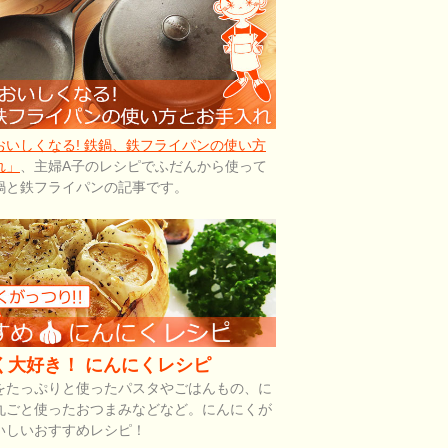
おいしくなる! 鉄鍋、鉄フライパンの使い方
れ」
、主婦A子のレシピでふだんから使って
鍋と鉄フライパンの記事です。
く大好き！ にんにくレシピ
をたっぷりと使ったパスタやごはんもの、に
丸ごと使ったおつまみなどなど。にんにくが
いしいおすすめレシピ！