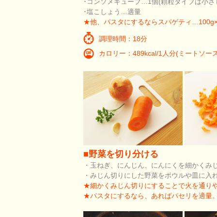
･コンソメキューブ…1個(顆粒タイプは小さじ
･塩こしょう…適量
★他、パスタにするならスパゲティ…100
調理時間：18分
カロリー：489kcal/1人分(ミートソ
■野菜を切り分ける
・玉ねぎ、にんじん、にんにくを細かくみ
・みじん切りにした野菜をボウルや皿に入
★細かくみじん切りにすることで火を通り
★パスタにするなら、あればパセリを適量