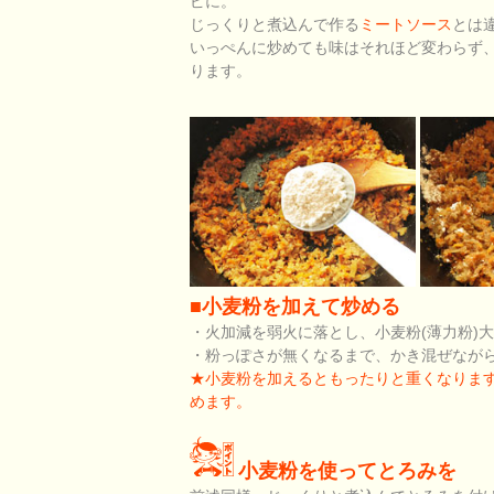
ピに。
じっくりと煮込んで作る
ミートソース
とは
いっぺんに炒めても味はそれほど変わらず
ります。
■小麦粉を加えて炒める
・火加減を弱火に落とし、小麦粉(薄力粉)
・粉っぽさが無くなるまで、かき混ぜなが
★小麦粉を加えるともったりと重くなりま
めます。
小麦粉を使ってとろみを