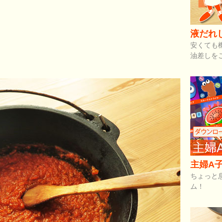
液だれ
安くても
油差しを
主婦A子
ちょっと
ム！