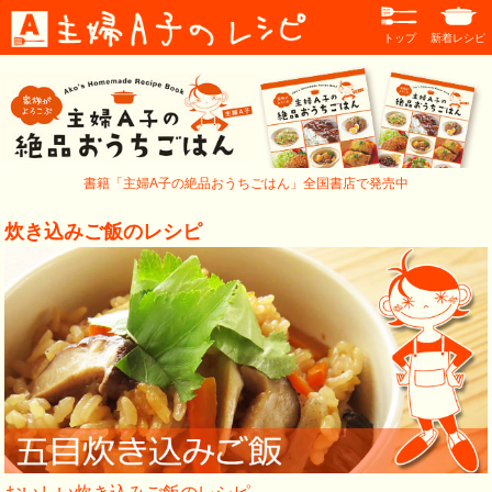
トップ
新着レシピ
書籍「主婦A子の絶品おうちごはん」全国書店で発売中
炊き込みご飯のレシピ