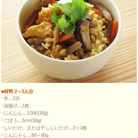
■材料 2～3人分
･米…2合
･油揚げ…1枚
･にんじん…1/3本(30g)
･ごぼう…5cm(30g)
･しいたけ、または干ししいたけ…2～3枚
･こんにゃく…60～80g