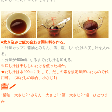
■炊き込みご飯の合わせ調味料を作る。
・計量カップに醬油とみりん、酒、塩、しいたけの戻し汁を入れ
る。
・分量が400mlになるまでだし汁を加える。
※戻し汁は干ししいたけを使った場合。
★だし汁は水400ccに対して、だしの素を規定量溶いたもので代
用可。（本だしの場合、小さじ1）
･醬油…大さじ2 ･みりん…大さじ1 ･酒…大さじ2 ･塩…ひとつま
み