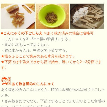
■こんにゃくの下ごしらえ
※あく抜き済みの場合は省略可
・こんにゃくを3～5mm幅の細切りにする。
・多めに塩をふってよくもむ。
・鍋に水から入れ、中強火で下茹でする。
★塩をふることで臭みのある水分を抜きます。
★下茹では中強火で水から茹で始め、沸いてから2～3分茹でま
す。
あく抜き済みのこんにゃく
あく抜き済みのこんにゃくも、時間に余裕があれば同じ下ごしら
えを。
くさみ抜きだけでなく、下茹ですることでぷりぷりとした食感の
おいしいこんにゃくになります。