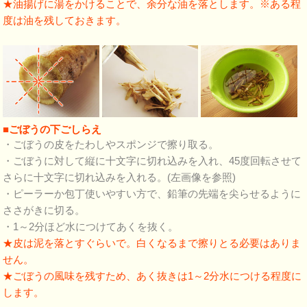
★油揚げに湯をかけることで、余分な油を落とします。※ある程
度は油を残しておきます。
■ごぼうの下ごしらえ
・ごぼうの皮をたわしやスポンジで擦り取る。
・ごぼうに対して縦に十文字に切れ込みを入れ、45度回転させて
さらに十文字に切れ込みを入れる。(左画像を参照)
・ピーラーか包丁使いやすい方で、鉛筆の先端を尖らせるように
ささがきに切る。
・1～2分ほど水につけてあくを抜く。
★皮は泥を落とすぐらいで。白くなるまで擦りとる必要はありま
せん。
★ごぼうの風味を残すため、あく抜きは1～2分水につける程度に
します。