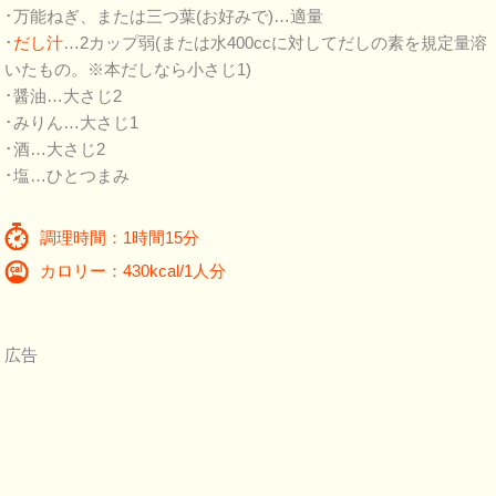
･万能ねぎ、または三つ葉(お好みで)…適量
･
だし汁
…2カップ弱(または水400ccに対してだしの素を規定量溶
いたもの。※本だしなら小さじ1)
･醤油…大さじ2
･みりん…大さじ1
･酒…大さじ2
･塩…ひとつまみ
調理時間：1時間15分
カロリー：430kcal/1人分
広告