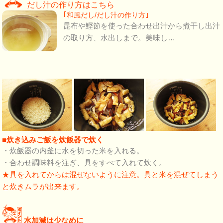
だし汁の作り方はこちら
｢和風だし/だし汁の作り方｣
昆布や鰹節を使った合わせ出汁から煮干し出汁
の取り方、水出しまで。美味し…
■炊き込みご飯を炊飯器で炊く
・炊飯器の内釜に水を切った米を入れる。
・合わせ調味料を注ぎ、具をすべて入れて炊く。
★具を入れてからは混ぜないように注意。具と米を混ぜてしまう
と炊きムラが出来ます。
水加減は少なめに