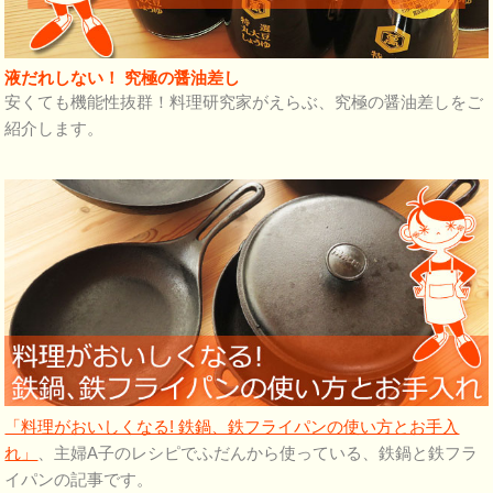
液だれしない！ 究極の醤油差し
安くても機能性抜群！料理研究家がえらぶ、究極の醤油差しをご
紹介します。
「料理がおいしくなる! 鉄鍋、鉄フライパンの使い方とお手入
れ」
、主婦A子のレシピでふだんから使っている、鉄鍋と鉄フラ
イパンの記事です。