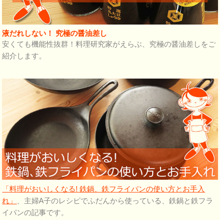
液だれしない！ 究極の醤油差し
安くても機能性抜群！料理研究家がえらぶ、究極の醤油差しをご
紹介します。
「料理がおいしくなる! 鉄鍋、鉄フライパンの使い方とお手入
れ」
、主婦A子のレシピでふだんから使っている、鉄鍋と鉄フラ
イパンの記事です。