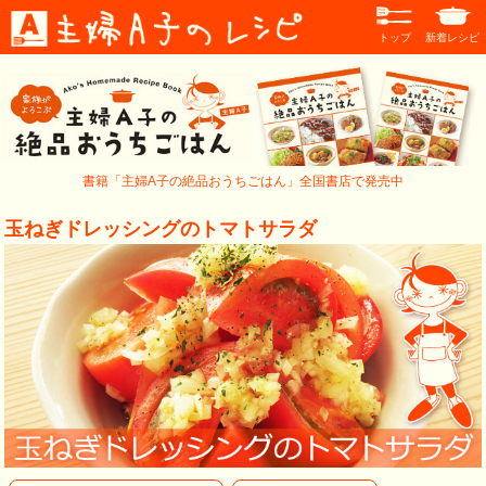
トップ
新着レシピ
書籍「主婦A子の絶品おうちごはん」全国書店で発売中
玉ねぎドレッシングのトマトサラダ