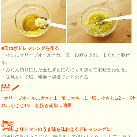
■玉ねぎドレッシングを作る
・小皿にオリーブオイルと酢、塩、砂糖を入れ、よくかき混ぜ
る。
・みじん切りにした玉ねぎとにんにくを加えて混ぜ合わせる。
・味見をして塩、粗挽き胡椒でととのえる。
･オリーブオイル…大さじ1 ･酢…大さじ1 ･塩…小さじ1/2～ ･砂
糖…小さじ1/2 ･粗挽き胡椒…適量
よりトマトのうま味を味わえるドレッシングに
調味料の塩は小さじ1/2。味見をして薄いようなら足してくださ