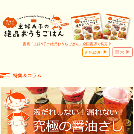
書籍「主婦A子の絶品おうちごはん」全国書店で発売中
amazon ▶
楽天 ▶
特集＆コラム