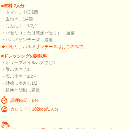
■材料 2人分
・トマト…中玉2個
・玉ねぎ…1/4個
・にんにく…1/2片
・パセリ（または乾燥パセリ）…適量
・パルメザンチーズ…適量
★パセリ、パルメザンチーズはおこのみで。
■ドレッシングの調味料
・オリーブオイル…大さじ1
・酢…大さじ1
・塩…小さじ1/2～
・砂糖…小さじ1/2
・粗挽き胡椒…適量
調理時間：5分
カロリー：102kcal/1人分