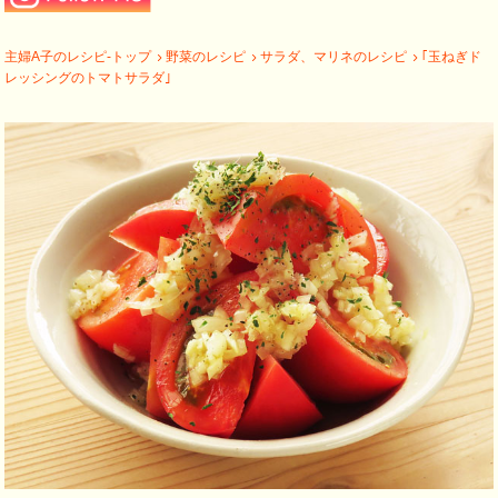
主婦A子のレシピ-トップ
野菜のレシピ
サラダ、マリネのレシピ
｢玉ねぎド
レッシングのトマトサラダ｣