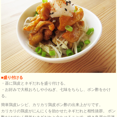
■盛り付ける
・器に鶏皮とネギだれを盛り付ける。
・お好みで大根おろしや小ねぎ、七味をちらし、ポン酢をかけ
る。
簡単鶏皮レシピ、カリカリ鶏皮ポン酢の出来上がりです。
カリカリの鶏皮がにんにくを効かせたネギだれと相性抜群。 ポン