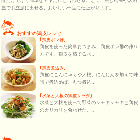
酢だけでなく簡単なネギだれと合わせることで、焼き鳥屋や居酒
屋でも立派に出せる、おいしい一品に仕上がります。
おすすめ鶏皮レシピ
｢鶏皮ポン酢｣
鶏皮を使った簡単おつまみ、鶏皮ポン酢の作り
方です。鶏皮を茹でる水…
｢鶏皮煮込み｣
鶏皮にこんにゃくや大根、にんじんを加えて味
噌で煮込めば、もつ煮込…
｢水菜と大根の鶏皮サラダ｣
水菜と大根を使って野菜のシャキシャキと鶏皮
のカリカリを合わせた、…