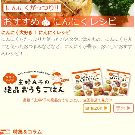
にんにく大好き！ にんにくレシピ
にんにくをたっぷりと使ったパスタやごはんもの、にんにくを丸
ごと使ったおつまみなどなど。にんにくが香る、おいしいおすす
めレシピ！
書籍「主婦A子の絶品おうちごはん」全国書店で発売中
amazon ▶
楽天 ▶
特集＆コラム