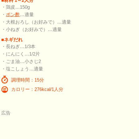
■材料 1～2人分
・鶏皮…150g
・
ポン酢
…適量
・大根おろし（お好みで）…適量
・小ねぎ（お好みで）…適量
■ネギだれ
・長ねぎ…1/3本
・にんにく…1/2片
・ごま油…小さじ2
・塩こしょう…適量
調理時間：15分
カロリー：276kcal/1人分
広告