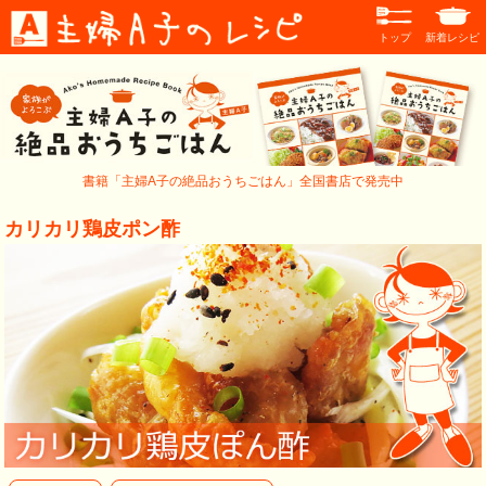
トップ
新着レシピ
書籍「主婦A子の絶品おうちごはん」全国書店で発売中
カリカリ鶏皮ポン酢