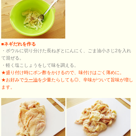
■ネギだれを作る
・ボウルに切り分けた長ねぎとにんにく、ごま油小さじ2を入れ
て混ぜる。
・軽く塩こしょうをして味を調える。
★盛り付け時にポン酢をかけるので、味付けはごく薄めに。
★お好みで
ラー油
を少量たらしても◎、辛味がついて旨味が増し
ます。