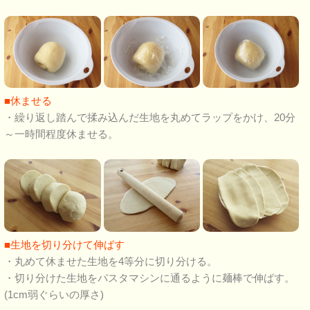
■休ませる
・繰り返し踏んで揉み込んだ生地を丸めてラップをかけ、20分
～一時間程度休ませる。
■生地を切り分けて伸ばす
・丸めて休ませた生地を4等分に切り分ける。
・切り分けた生地をパスタマシンに通るように麺棒で伸ばす。
(1cm弱ぐらいの厚さ)