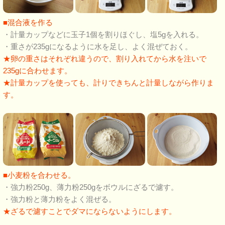
■混合液を作る
・計量カップなどに玉子1個を割りほぐし、塩5gを入れる。
・重さが235gになるように水を足し、よく混ぜておく。
★卵の重さはそれぞれ違うので、割り入れてから水を注いで
235gに合わせます。
★計量カップを使っても、計りできちんと計量しながら作りま
す。
■小麦粉を合わせる。
・強力粉250g、薄力粉250gをボウルにざるで濾す。
・強力粉と薄力粉をよく混ぜる。
★ざるで濾すことでダマにならないようにします。