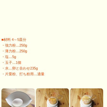
■材料 4～5皿分
・強力粉…250g
・薄力粉…250g
・塩…5g
・玉子…1個
・水…卵と合わせ235g
・片栗粉、打ち粉用…適量