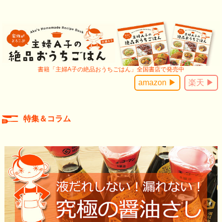
書籍「主婦A子の絶品おうちごはん」全国書店で発売中
amazon ▶
楽天 ▶
特集＆コラム