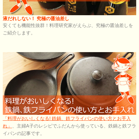
液だれしない！ 究極の醤油差し
安くても機能性抜群！料理研究家がえらぶ、究極の醤油差しを
ご紹介します。
「料理がおいしくなる! 鉄鍋、鉄フライパンの使い方とお手入
れ」
、主婦A子のレシピでふだんから使っている、鉄鍋と鉄フラ
イパンの記事です。