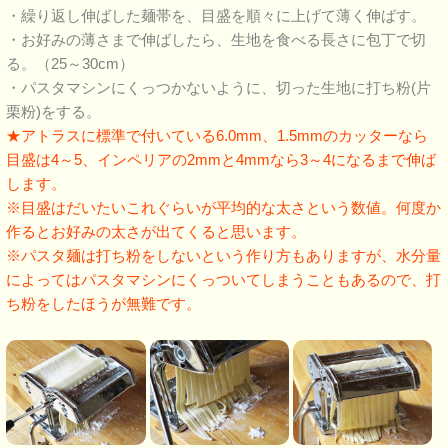
・繰り返し伸ばした麺帯を、目盛を順々に上げて薄く伸ばす。
・お好みの薄さまで伸ばしたら、生地を食べる長さに包丁で切
る。（25～30cm）
・パスタマシンにくっつかないように、切った生地に打ち粉(片
栗粉)をする。
★アトラスに標準で付いている6.0mm、1.5mmのカッターなら
目盛は4～5、インペリアの2mmと4mmなら3～4になるまで伸ば
します。
※目盛はだいたいこれぐらいが平均的な太さという数値。何度か
作るとお好みの太さが出てくると思います。
※パスタ麺は打ち粉をしないという作り方もありますが、水分量
によってはパスタマシンにくっついてしまうこともあるので、打
ち粉をしたほうが無難です。