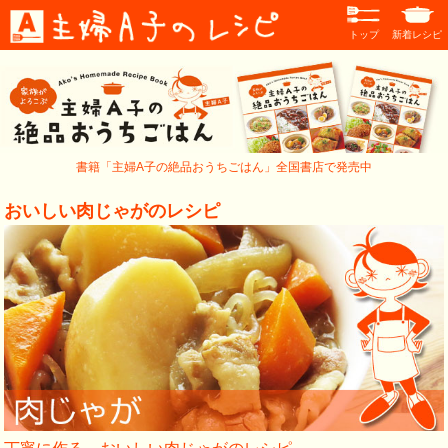
トップ
新着レシピ
書籍「主婦A子の絶品おうちごはん」全国書店で発売中
おいしい肉じゃがのレシピ