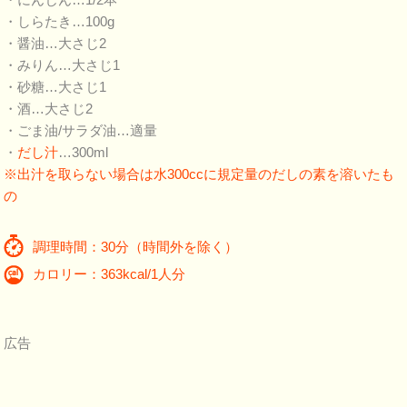
・しらたき…100g
・醤油…大さじ2
・みりん…大さじ1
・砂糖…大さじ1
・酒…大さじ2
・ごま油/サラダ油…適量
・
だし汁
…300ml
※出汁を取らない場合は水300ccに規定量のだしの素を溶いたも
の
調理時間：30分（時間外を除く）
カロリー：363kcal/1人分
広告