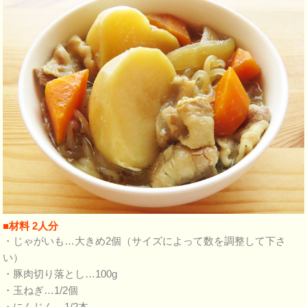
■材料 2人分
・じゃがいも…大きめ2個（サイズによって数を調整して下さ
い）
・豚肉切り落とし…100g
・玉ねぎ…1/2個
・にんじん…1/2本