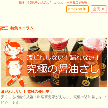
書籍「主婦A子の絶品おうちごはん」全国書店で発売中
amazon ▶
楽天 ▶
特集＆コラム
液だれしない！ 究極の醤油差し
安くても機能性抜群！料理研究家がえらぶ、究極の醤油差しをご
紹介します。