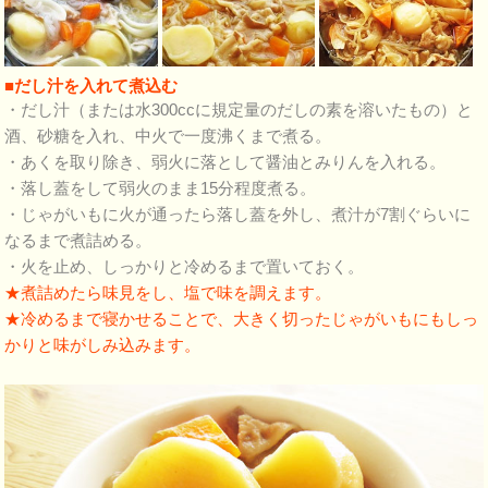
■だし汁を入れて煮込む
・だし汁（または水300ccに規定量のだしの素を溶いたもの）と
酒、砂糖を入れ、中火で一度沸くまで煮る。
・あくを取り除き、弱火に落として醤油とみりんを入れる。
・落し蓋をして弱火のまま15分程度煮る。
・じゃがいもに火が通ったら落し蓋を外し、煮汁が7割ぐらいに
なるまで煮詰める。
・火を止め、しっかりと冷めるまで置いておく。
★煮詰めたら味見をし、塩で味を調えます。
★冷めるまで寝かせることで、大きく切ったじゃがいもにもしっ
かりと味がしみ込みます。