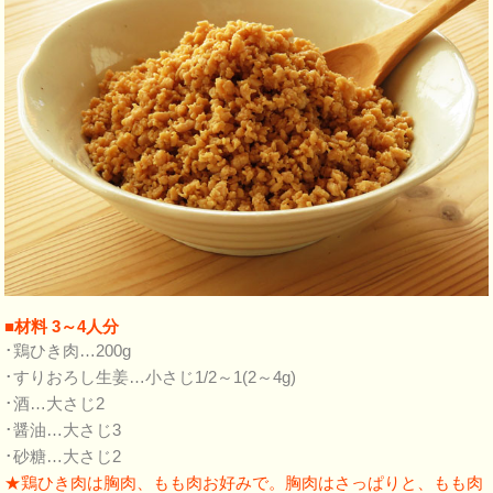
■材料 3～4人分
･鶏ひき肉…200g
･すりおろし生姜…小さじ1/2～1(2～4g)
･酒…大さじ2
･醤油…大さじ3
･砂糖…大さじ2
★鶏ひき肉は胸肉、もも肉お好みで。胸肉はさっぱりと、もも肉