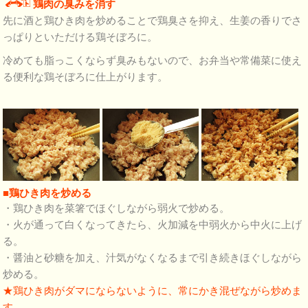
鶏肉の臭みを消す
先に酒と鶏ひき肉を炒めることで鶏臭さを抑え、生姜の香りでさ
っぱりといただける鶏そぼろに。
冷めても脂っこくならず臭みもないので、お弁当や常備菜に使え
る便利な鶏そぼろに仕上がります。
■鶏ひき肉を炒める
・鶏ひき肉を菜箸でほぐしながら弱火で炒める。
・火が通って白くなってきたら、火加減を中弱火から中火に上げ
る。
・醤油と砂糖を加え、汁気がなくなるまで引き続きほぐしながら
炒める。
★鶏ひき肉がダマにならないように、常にかき混ぜながら炒めま
す。