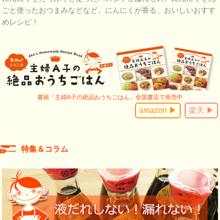
ごと使ったおつまみなどなど。にんにくが香る、おいしいおすす
めレシピ！
書籍「主婦A子の絶品おうちごはん」全国書店で発売中
amazon ▶
楽天 ▶
特集＆コラム