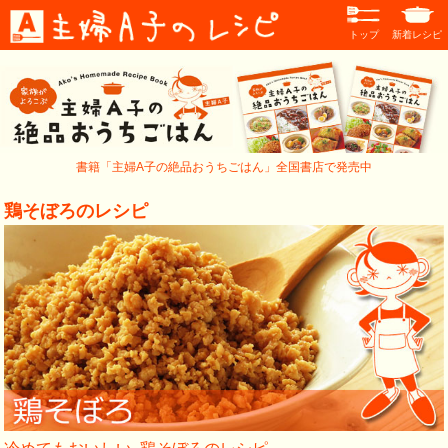
トップ
新着レシピ
書籍「主婦A子の絶品おうちごはん」全国書店で発売中
鶏そぼろのレシピ