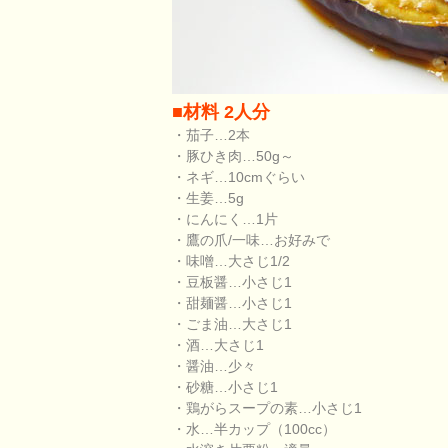
■材料 2人分
・茄子…2本
・豚ひき肉…50g～
・ネギ…10cmぐらい
・生姜…5g
・にんにく…1片
・鷹の爪/一味…お好みで
・味噌…大さじ1/2
・豆板醤…小さじ1
・甜麺醤…小さじ1
・ごま油…大さじ1
・酒…大さじ1
・醤油…少々
・砂糖…小さじ1
・鶏がらスープの素…小さじ1
・水…半カップ（100cc）