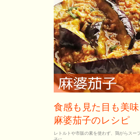
食感も見た目も美味
麻婆茄子のレシピ
レトルトや市販の素を使わず、鶏がらスー
子に。