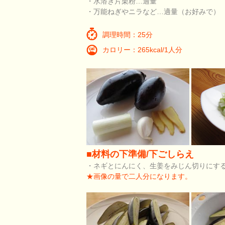
・水溶き片栗粉…適量
・万能ねぎやニラなど…適量（お好みで）
調理時間：25分
カロリー：265kcal/1人分
■材料の下準備/下ごしらえ
・ネギとにんにく、生姜をみじん切りにす
★画像の量で二人分になります。