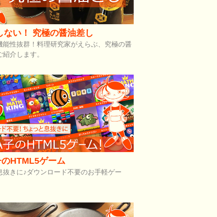
しない！ 究極の醤油差し
機能性抜群！料理研究家がえらぶ、究極の醤
ご紹介します。
のHTML5ゲーム
息抜きに♪ダウンロード不要のお手軽ゲー