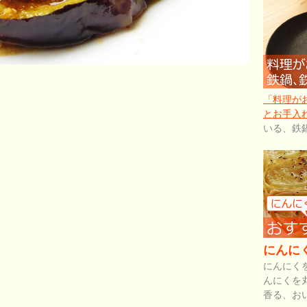
「料理が
とお手入
いる、鉄
にんに
にんにく
んにくを
香る、お