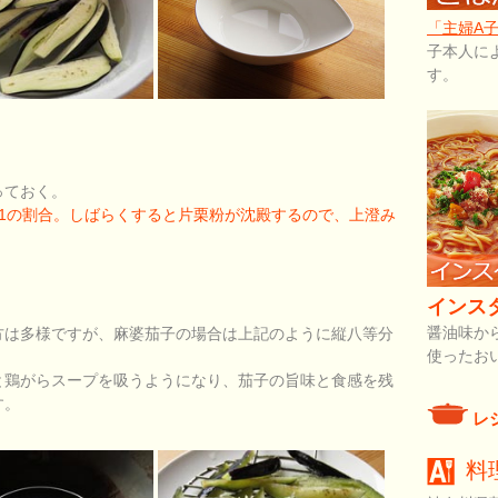
「主婦A
子本人に
す。
っておく。
1の割合。しばらくすると片栗粉が沈殿するので、上澄み
インス
醤油味か
方は多様ですが、麻婆茄子の場合は上記のように縦八等分
使ったお
と鶏がらスープを吸うようになり、茄子の旨味と食感を残
す。
レ
料