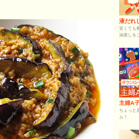
液だれ
安くても
油差しを
主婦A子
ちょっと
ム！