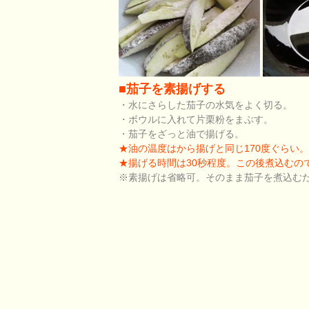
■茄子を素揚げする
・水にさらした茄子の水気をよく切る。
・ボウルに入れて片栗粉をまぶす。
・茄子をざっと油で揚げる。
★油の温度はから揚げと同じ170度ぐらい
★揚げる時間は30秒程度。この後煮込むの
※素揚げは省略可。そのまま茄子を煮込む