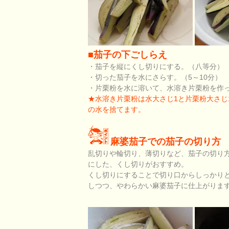
■茄子の下ごしらえ
・茄子を縦にくし切りにする。（八等分）
・切った茄子を水にさらす。（5～10分）
・片栗粉を水に溶いて、水溶き片栗粉を作
★水溶き片栗粉は水大さじ1と片栗粉大さじ
の水を捨てます。
麻婆茄子での茄子の切り方
乱切りや輪切り、薄切りなど、茄子の切り
にした、くし切りがおすすめ。
くし切りにすることで切り口からしっかり
しつつ、やわらかい麻婆茄子に仕上がりま