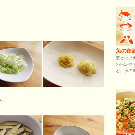
魚の缶
定番のツ
の缶詰や
ど。魚の
る。