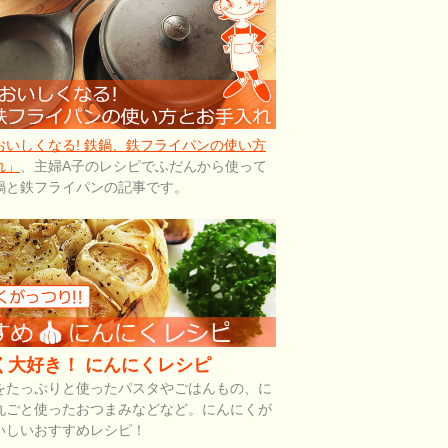
おいしくなる! 鉄鍋、鉄フライパンの使い方
れ」
、主婦A子のレシピでふだんから使って
鍋と鉄フライパンの記事です。
く大好き！ にんにくレシピ
をたっぷりと使ったパスタやごはんもの、に
丸ごと使ったおつまみなどなど。にんにくが
いしいおすすめレシピ！