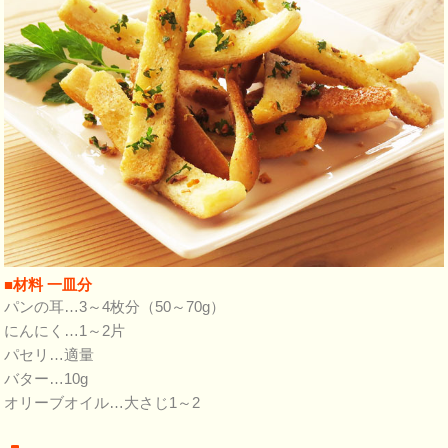
■材料 一皿分
パンの耳…3～4枚分（50～70g）
にんにく…1～2片
パセリ…適量
バター…10g
オリーブオイル…大さじ1～2