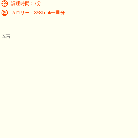
調理時間：7分
カロリー：358kcal/一皿分
広告