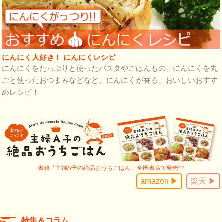
にんにく大好き！ にんにくレシピ
にんにくをたっぷりと使ったパスタやごはんもの、にんにくを丸
ごと使ったおつまみなどなど。にんにくが香る、おいしいおすす
めレシピ！
書籍「主婦A子の絶品おうちごはん」全国書店で発売中
amazon ▶
楽天 ▶
特集＆コラム