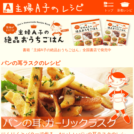
トップ
新着レシピ
書籍「主婦A子の絶品おうちごはん」全国書店で発売中
パンの耳ラスクのレシピ