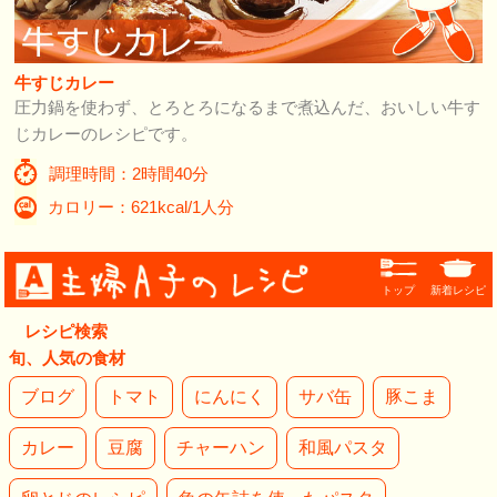
牛すじカレー
圧力鍋を使わず、とろとろになるまで煮込んだ、おいしい牛す
じカレーのレシピです。
調理時間：2時間40分
カロリー：621kcal/1人分
トップ
新着レシピ
レシピ検索
旬、人気の食材
ブログ
トマト
にんにく
サバ缶
豚こま
カレー
豆腐
チャーハン
和風パスタ